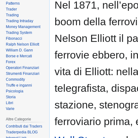
Nel 1871, nell’ep
Patterns
to
to
Trader
navigation
search
Trading
boom della ferrovi
Trading Intraday
Money Management
Trading System
Nelson Elliott il p
Fibonacci
Ralph Nelson Elliott
William D. Gann
ferrovie ebbero, i
Borse e Mercati
Forex
Operatori Finanziari
vita di Elliott: n
Strumenti Finanziari
Commodity
telegrafista, dispa
Truffe e inganni
Psicologia
Storia
stazione, stenogra
Libri
Varie
ferroviario prima, 
Altre Categorie
Contributi dai Traders
Traderpedia BLOG