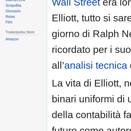
Wall Street
era lo
Internet Link
Scripofilia
Glossario
Elliott, tutto si 
Relax
Film
giorno di Ralph Ne
Traderpedia Store
Amazon
ricordato per i suo
all’
analisi tecnica
La vita di Elliott,
binari uniformi di 
della contabilità 
futuro come autore 