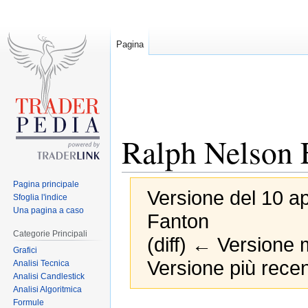
Pagina
Ralph Nelson E
Pagina principale
Versione del 10 ap
Sfoglia l'indice
Una pagina a caso
Fanton
Categorie Principali
(diff) ← Versione m
Grafici
Versione più recen
Analisi Tecnica
Analisi Candlestick
Analisi Algoritmica
Formule
Jump
Jump