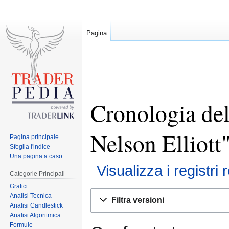
Pagina
Cronologia del
Nelson Elliott
Pagina principale
Sfoglia l'indice
Una pagina a caso
Visualizza i registri 
Categorie Principali
Grafici
Jump
Jump
Analisi Tecnica
Filtra versioni
to
to
Analisi Candlestick
Analisi Algoritmica
navigation
search
Formule