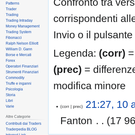
Confronto tra vers
Patterns
Trader
Trading
corrispondenti all
Trading Intraday
Money Management
Invio o il pulsante
Trading System
Fibonacci
Ralph Nelson Elliott
William D. Gann
Legenda:
(corr)
= 
Borse e Mercati
Forex
(prec)
= differenz
Operatori Finanziari
Strumenti Finanziari
Commodity
modifica minore
Truffe e inganni
Psicologia
Storia
Libri
21:27, 10 
corr
prec
Varie
Altre Categorie
Fanton
‎
17 96
Contributi dai Traders
Traderpedia BLOG