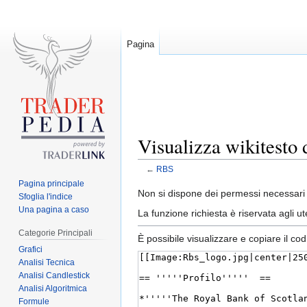
Pagina
Visualizza wikitesto
←
RBS
Pagina principale
Jump
Jump
Non si dispone dei permessi necessari 
Sfoglia l'indice
to
to
Una pagina a caso
La funzione richiesta è riservata agli 
navigation
search
Categorie Principali
È possibile visualizzare e copiare il co
Grafici
Analisi Tecnica
Analisi Candlestick
Analisi Algoritmica
Formule