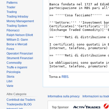
Patterns
Trader
Trading
Trading Intraday
Money Management
Trading System
Fibonacci
Ralph Nelson Elliott
William D. Gann
Borse e Mercati
Forex
Operatori Finanziari
Strumenti Finanziari
Commodity
Truffe e inganni
Psicologia
Torna a
RBS
.
Storia
Libri
Varie
Altre Categorie
Informativa sulla privacy
Informazioni su tra
Contributi dai Traders
Traderpedia BLOG
Top Sponsor