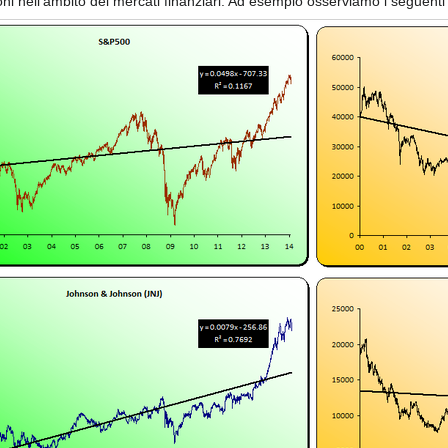
ni nell'ambito dei mercati finanziari. Ad esempio osserviamo i seguenti g