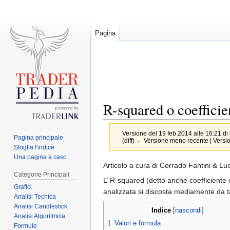
Pagina
R-squared o coefficie
Versione del 19 feb 2014 alle 16:21 di
Pagina principale
(diff) ← Versione meno recente | Version
Sfoglia l'indice
Una pagina a caso
Jump
Jump
Articolo a cura di Corrado Fantini & Luc
Categorie Principali
to
to
L’ R-squared (detto anche coefficiente 
Grafici
navigation
search
analizzata si discosta mediamente da ta
Analisi Tecnica
Analisi Candlestick
Indice
Analisi Algoritmica
1
Valori e formula
Formule