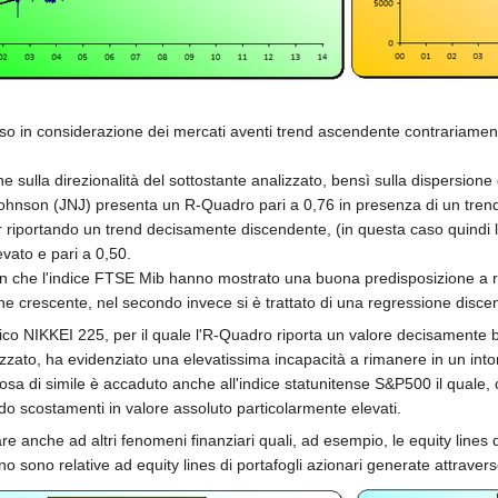
so in considerazione dei mercati aventi trend ascendente contrariament
 sulla direzionalità del sottostante analizzato, bensì sulla dispersione
& Johnson (JNJ) presenta un R-Quadro pari a 0,76 in presenza di un tren
r riportando un trend decisamente discendente, (in questa caso quindi
vato e pari a 0,50.
n che l'indice FTSE Mib hanno mostrato una buona predisposizione a rima
one crescente, nel secondo invece si è trattato di una regressione disce
onico NIKKEI 225, per il quale l'R-Quadro riporta un valore decisamente 
zato, ha evidenziato una elevatissima incapacità a rimanere in un intorn
ualcosa di simile è accaduto anche all'indice statunitense S&P500 il qua
o scostamenti in valore assoluto particolarmente elevati.
re anche ad altri fenomeni finanziari quali, ad esempio, le equity lines
o sono relative ad equity lines di portafogli azionari generate attravers