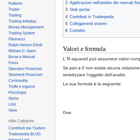
2
Applicazioni nell'ambito dei mercati fin
Patterns
Trader
3
Vedi anche:
Trading
4
Contributi in Traderpedia
Trading Intraday
5
Collegamenti esterni:
Money Management
6
Contatto
Trading System
Fibonacci
Ralph Nelson Elliott
Valori e formula
William D. Gann
Borse e Mercati
L’ R-squared può assumere valori compres
Forex
Se pari a 0 non esiste alcuna relazione l
Operatori Finanziari
sintetizzare l’oggetto dell’analisi.
Strumenti Finanziari
Commodity
La sua formula è la seguente:
Truffe e inganni
Psicologia
Storia
Libri
Varie
Ove:
Altre Categorie
Contributi dai Traders
Traderpedia BLOG