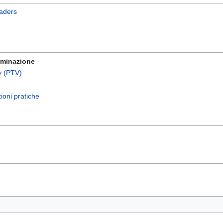
raders
erminazione
y (PTV)
zioni pratiche