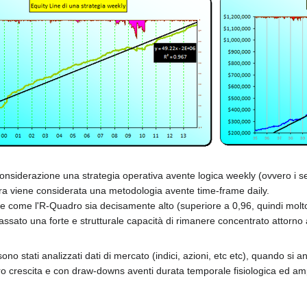
considerazione una strategia operativa avente logica weekly (ovvero i s
ra viene considerata una metodologia avente time-frame daily.
re come l'R-Quadro sia decisamente alto (superiore a 0,96, quindi molto 
sato una forte e strutturale capacità di rimanere concentrato attorno 
 sono stati analizzati dati di mercato (indici, azioni, etc etc), quando si
loro crescita e con draw-downs aventi durata temporale fisiologica ed amp