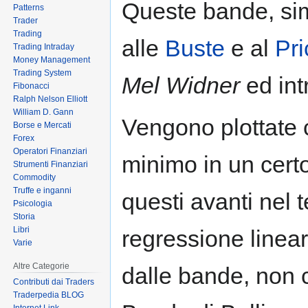
Queste bande, sim
Patterns
to
to
Trader
navigation
search
Trading
alle
Buste
e al
Pr
Trading Intraday
Money Management
Trading System
Mel Widner
ed int
Fibonacci
Ralph Nelson Elliott
William D. Gann
Vengono plottate 
Borse e Mercati
Forex
Operatori Finanziari
minimo in un certo
Strumenti Finanziari
Commodity
Truffe e inganni
questi avanti nel 
Psicologia
Storia
Libri
regressione linear
Varie
Altre Categorie
dalle bande, non 
Contributi dai Traders
Traderpedia BLOG