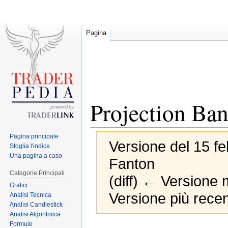
Pagina
Projection Ba
Pagina principale
Versione del 15 fe
Sfoglia l'indice
Una pagina a caso
Fanton
Categorie Principali
(diff) ← Versione m
Grafici
Versione più recen
Analisi Tecnica
Analisi Candlestick
Analisi Algoritmica
Formule
Jump
Jump