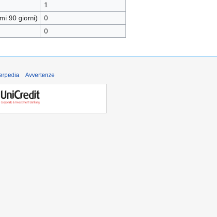
1
mi 90 giorni)
0
0
derpedia
Avvertenze