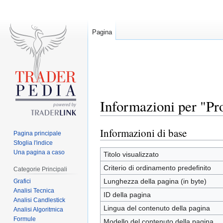
Pagina
Informazioni per "Pr
Informazioni di base
Jump
Jump
Pagina principale
to
to
Sfoglia l'indice
Una pagina a caso
navigation
search
Titolo visualizzato
Criterio di ordinamento predefinito
Categorie Principali
Lunghezza della pagina (in byte)
Grafici
Analisi Tecnica
ID della pagina
Analisi Candlestick
Lingua del contenuto della pagina
Analisi Algoritmica
Formule
Modello del contenuto della pagina