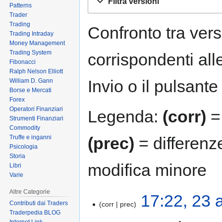
Filtra versioni
to
to
Patterns
Trader
navigation
search
Trading
Confronto tra vers
Trading Intraday
Money Management
Trading System
corrispondenti all
Fibonacci
Ralph Nelson Elliott
Invio o il pulsante
William D. Gann
Borse e Mercati
Forex
Operatori Finanziari
Legenda:
(corr)
= 
Strumenti Finanziari
Commodity
Truffe e inganni
(prec)
= differenz
Psicologia
Storia
modifica minore
Libri
Varie
Altre Categorie
17:22, 23 
Contributi dai Traders
corr
prec
Traderpedia BLOG