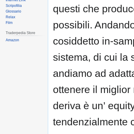
Internet Link
questi che produc
Scripofilia
Glossario
Relax
possibili. Andand
Film
Traderpedia Store
cosiddetto in-sam
Amazon
sistema, di cui la 
andiamo ad adatta
ottenere il miglior
deriva è un’ equit
tendenzialmente c