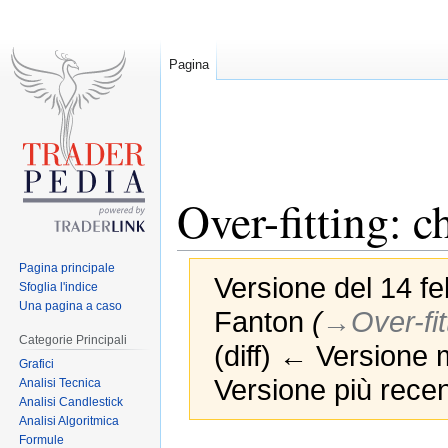
Pagina
Over-fitting: c
Pagina principale
Versione del 14 fe
Sfoglia l'indice
Una pagina a caso
Fanton
(
→‎Over-fit
Categorie Principali
(diff) ← Versione m
Grafici
Versione più recen
Analisi Tecnica
Analisi Candlestick
Analisi Algoritmica
Formule
Jump
Jump