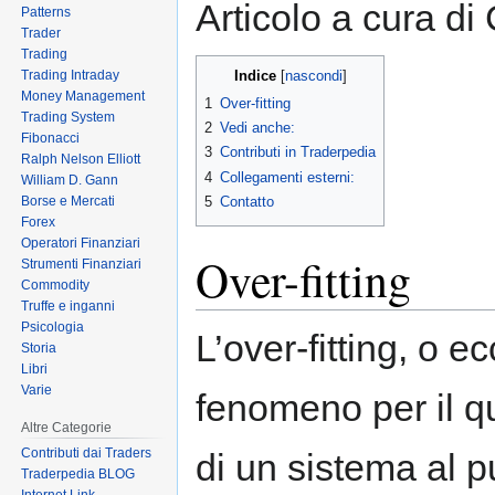
Articolo a cura di
Patterns
to
to
Trader
navigation
search
Trading
Trading Intraday
Indice
Money Management
1
Over-fitting
Trading System
2
Vedi anche:
Fibonacci
3
Contributi in Traderpedia
Ralph Nelson Elliott
4
Collegamenti esterni:
William D. Gann
Borse e Mercati
5
Contatto
Forex
Operatori Finanziari
Over-fitting
Strumenti Finanziari
Commodity
Truffe e inganni
Psicologia
L’over-fitting, o 
Storia
Libri
Varie
fenomeno per il qu
Altre Categorie
Contributi dai Traders
di un sistema al p
Traderpedia BLOG