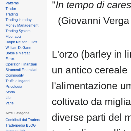
"
In tempo di cares
Patterns
to
to
Trader
navigation
search
Trading
(Giovanni Verga 
Trading Intraday
Money Management
Trading System
Fibonacci
Ralph Nelson Elliott
William D. Gann
L'orzo (barley in l
Borse e Mercati
Forex
Operatori Finanziari
un antico cereale 
Strumenti Finanziari
Commodity
Truffe e inganni
l'alimentazione u
Psicologia
Storia
Libri
coltivato da miglia
Varie
Altre Categorie
diverse parti del 
Contributi dai Traders
Traderpedia BLOG