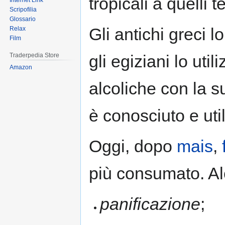
tropicali a quelli 
Internet Link
Scripofilia
Glossario
Gli antichi greci 
Relax
Film
gli egiziani lo ut
Traderpedia Store
Amazon
alcoliche con la 
è conosciuto e uti
Oggi, dopo
mais
,
più consumato. Alc
panificazione
;