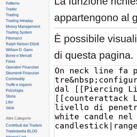
La funzione richies
Patterns
Trader
appartengono al 
Trading
Trading Intraday
Money Management
Trading System
È possibile visual
Fibonacci
Ralph Nelson Elliott
William D. Gann
di questa pagina.
Borse e Mercati
Forex
Operatori Finanziari
Strumenti Finanziari
Commodity
Truffe e inganni
Psicologia
Storia
Libri
Varie
Altre Categorie
Contributi dai Traders
Traderpedia BLOG