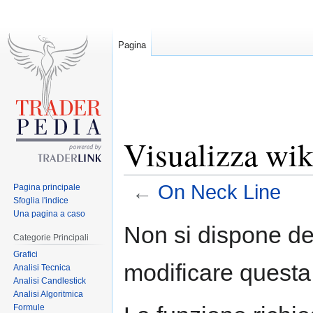
Pagina
Visualizza wik
←
On Neck Line
Pagina principale
Sfoglia l'indice
Una pagina a caso
Jump
Jump
Non si dispone de
to
to
Categorie Principali
navigation
search
Grafici
modificare questa
Analisi Tecnica
Analisi Candlestick
Analisi Algoritmica
Formule