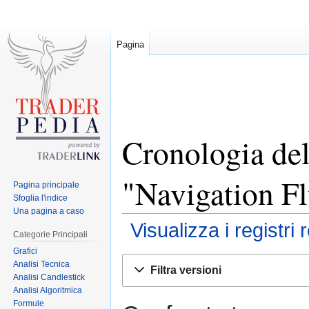
Pagina
Cronologia del
"Navigation F
Pagina principale
Sfoglia l'indice
Una pagina a caso
Visualizza i registri 
Categorie Principali
Grafici
Jump
Jump
Analisi Tecnica
Filtra versioni
to
to
Analisi Candlestick
Analisi Algoritmica
navigation
search
Formule