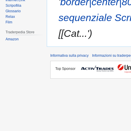
'
border|center|8
Internet Link
Scripofilia
Glossario
sequenziale Scri
Relax
Film
[[Cat...'
Traderpedia Store
Amazon
Informativa sulla privacy
Informazioni su traderpe
Top Sponsor