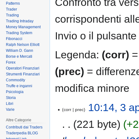
Confronto tra vers
Patterns
Trader
Trading
corrispondenti all
Trading Intraday
Money Management
Invio o il pulsante
Trading System
Fibonacci
Ralph Nelson Elliott
William D. Gann
Legenda:
(corr)
= 
Borse e Mercati
Forex
(prec)
= differenz
Operatori Finanziari
Strumenti Finanziari
Commodity
modifica minore
Truffe e inganni
Psicologia
Storia
Libri
10:14, 3 a
corr
prec
Varie
Altre Categorie
221 byte
+2
Contributi dai Traders
Traderpedia BLOG