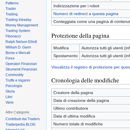
Patterns
Indicizzazione per i robot
Trader
Numero di redirect a questa pagina
Trading
Trading Intraday
Conteggiata come una pagina di contenu
Money Management
Trading System
Protezione della pagina
Fibonacci
Ralph Nelson Elliott
William D. Gann
Modifica
Autorizza tutti gli utenti (inf
Borse e Mercati
Spostamento
Autorizza tutti gli utenti (inf
Forex
Operatori Finanziari
Visualizza il registro di protezione per que
Strumenti Finanziari
Commodity
Cronologia delle modifiche
Truffe e inganni
Psicologia
Storia
Creatore della pagina
Libri
Data di creazione della pagina
Varie
Ultimo contributore
Altre Categorie
Data di ultima modifica
Contributi dai Traders
Numero totale di modifiche
Traderpedia BLOG