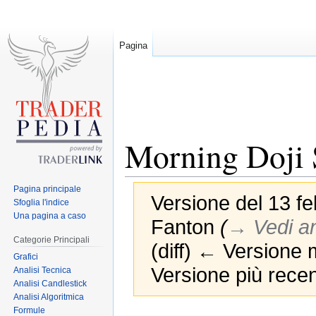
Pagina
Morning Doji 
Pagina principale
Versione del 13 fe
Sfoglia l'indice
Una pagina a caso
Fanton
(
→‎ Vedi a
Categorie Principali
(diff) ← Versione m
Grafici
Versione più recen
Analisi Tecnica
Analisi Candlestick
Analisi Algoritmica
Formule
Jump
Jump