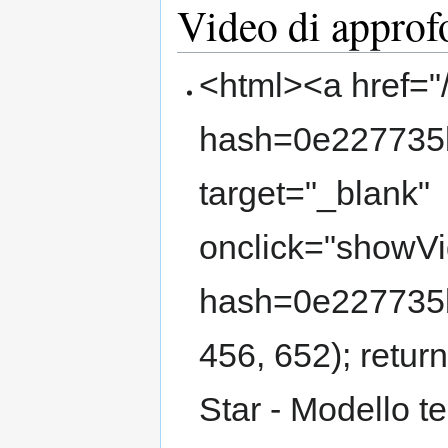
Video di appro
<html><a href="
hash=0e227735
target="_blank"
onclick="showVi
hash=0e227735
456, 652); retur
Star - Modello t