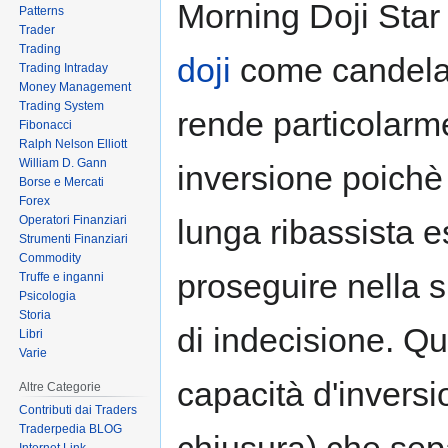
Morning Doji Star
Patterns
to
to
Trader
navigation
search
Trading
doji
come candela 
Trading Intraday
Money Management
Trading System
rende particolarme
Fibonacci
Ralph Nelson Elliott
William D. Gann
inversione poichè
Borse e Mercati
Forex
Operatori Finanziari
lunga ribassista es
Strumenti Finanziari
Commodity
proseguire nella 
Truffe e inganni
Psicologia
Storia
di indecisione. Q
Libri
Varie
capacità d'inversi
Altre Categorie
Contributi dai Traders
Traderpedia BLOG
chiusura) che sepa