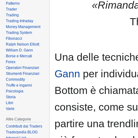
«Rimandar
Patterns
to
to
Trader
navigation
search
Trading
T
Trading Intraday
Money Management
Trading System
Fibonacci
Ralph Nelson Elliott
William D. Gann
Una delle tecnich
Borse e Mercati
Forex
Operatori Finanziari
Gann
per individu
Strumenti Finanziari
Commodity
Truffe e inganni
Bottom è chiamata
Psicologia
Storia
Libri
consiste, come su
Varie
Altre Categorie
partire una trend
Contributi dai Traders
Traderpedia BLOG