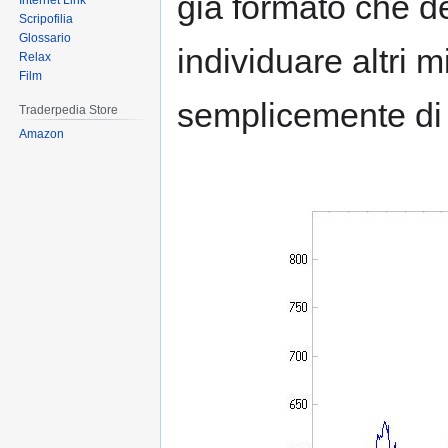
già formato che d
Internet Link
Scripofilia
Glossario
individuare altri m
Relax
Film
semplicemente di u
Traderpedia Store
Amazon