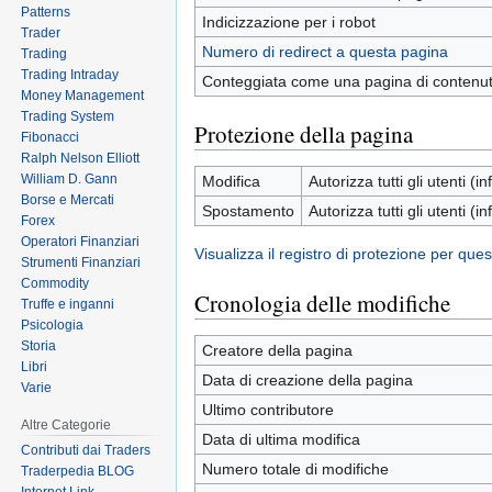
Patterns
Indicizzazione per i robot
Trader
Numero di redirect a questa pagina
Trading
Trading Intraday
Conteggiata come una pagina di contenu
Money Management
Trading System
Protezione della pagina
Fibonacci
Ralph Nelson Elliott
William D. Gann
Modifica
Autorizza tutti gli utenti (inf
Borse e Mercati
Spostamento
Autorizza tutti gli utenti (inf
Forex
Operatori Finanziari
Visualizza il registro di protezione per que
Strumenti Finanziari
Commodity
Cronologia delle modifiche
Truffe e inganni
Psicologia
Storia
Creatore della pagina
Libri
Data di creazione della pagina
Varie
Ultimo contributore
Altre Categorie
Data di ultima modifica
Contributi dai Traders
Numero totale di modifiche
Traderpedia BLOG