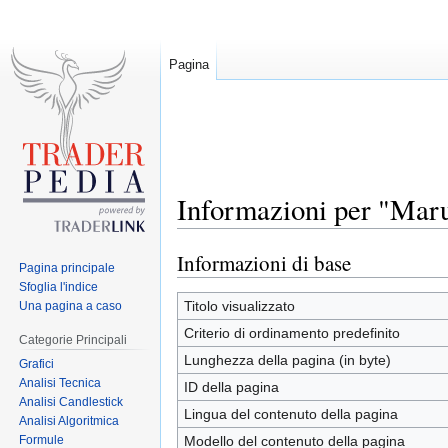
Pagina
Informazioni per "Maru
Informazioni di base
Jump
Jump
Pagina principale
to
to
Sfoglia l'indice
navigation
search
Titolo visualizzato
Una pagina a caso
Criterio di ordinamento predefinito
Categorie Principali
Lunghezza della pagina (in byte)
Grafici
Analisi Tecnica
ID della pagina
Analisi Candlestick
Lingua del contenuto della pagina
Analisi Algoritmica
Formule
Modello del contenuto della pagina