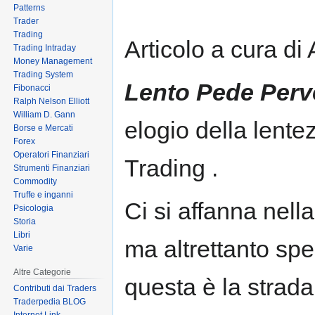
Patterns
to
to
Trader
navigation
search
Trading
Articolo a cura di
Trading Intraday
Money Management
Trading System
Lento Pede Perv
Fibonacci
Ralph Nelson Elliott
William D. Gann
elogio della lente
Borse e Mercati
Forex
Operatori Finanziari
Trading .
Strumenti Finanziari
Commodity
Truffe e inganni
Ci si affanna nell
Psicologia
Storia
Libri
ma altrettanto s
Varie
Altre Categorie
questa è la strada
Contributi dai Traders
Traderpedia BLOG