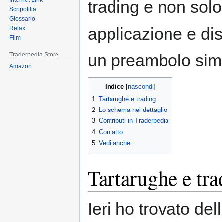
Internet Link
trading e non solo
Scripofilia
Glossario
applicazione e di
Relax
Film
un preambolo simp
Traderpedia Store
Amazon
Indice
1
Tartarughe e trading
2
Lo schema nel dettaglio
3
Contributi in Traderpedia
4
Contatto
5
Vedi anche:
Tartarughe e tra
Ieri ho trovato de