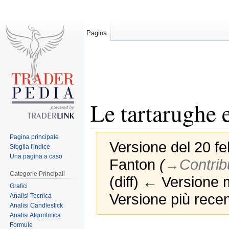
Pagina
Le tartarughe e
Pagina principale
Versione del 20 fe
Sfoglia l'indice
Una pagina a caso
Fanton
(
→‎Contrib
Categorie Principali
(diff) ← Versione m
Grafici
Versione più recen
Analisi Tecnica
Analisi Candlestick
Analisi Algoritmica
Formule
Jump
Jump