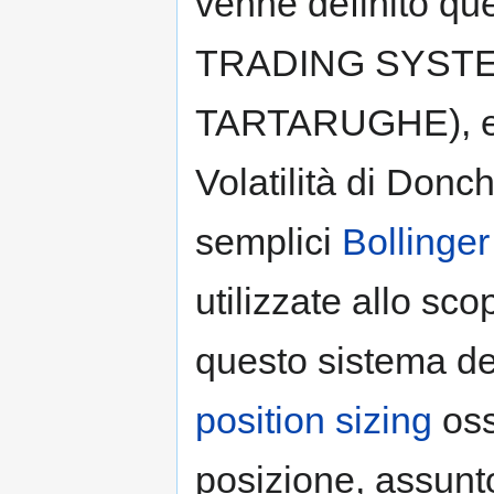
venne definito qu
TRADING SYSTEM 
TARTARUGHE), ess
Volatilità di Don
semplici
Bollinge
utilizzate allo sc
questo sistema de
position sizing
oss
posizione, assunto