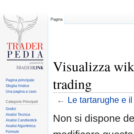
Pagina
Visualizza wiki
trading
Pagina principale
Sfoglia l'indice
Una pagina a caso
←
Le tartarughe e il
Categorie Principali
Grafici
Jump
Jump
Analisi Tecnica
Non si dispone de
to
to
Analisi Candlestick
Analisi Algoritmica
navigation
search
Formule