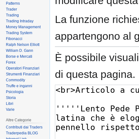
modificare questa
Patterns
Trader
Trading
La funzione richies
Trading Intraday
Money Management
appartengono al 
Trading System
Fibonacci
Ralph Nelson Elliott
William D. Gann
È possibile visual
Borse e Mercati
Forex
Operatori Finanziari
di questa pagina.
Strumenti Finanziari
Commodity
Truffe e inganni
Psicologia
Storia
Libri
Varie
Altre Categorie
Contributi dai Traders
Traderpedia BLOG