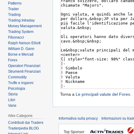
Patterns
Trader
Trading
Trading Intraday
Money Management
Trading System
Fibonacci
Ralph Nelson Elliott
William D. Gann
Borse e Mercati
Forex
Operatori Finanziari
Strumenti Finanziari
Commodity
Truffe e inganni
Psicologia
Torna a
Le principali valute del Forex
.
Storia
Libri
Varie
Altre Categorie
Informativa sulla privacy
Informazioni su tra
Contributi dai Traders
Traderpedia BLOG
Top Sponsor