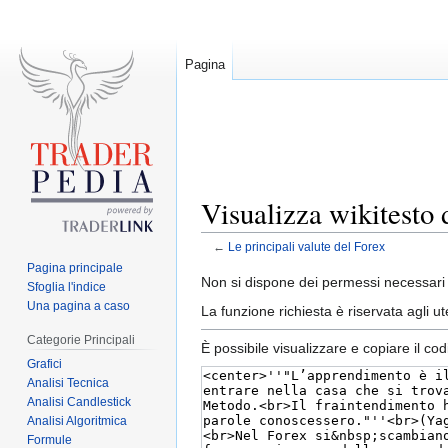
Pagina
Visualizza wikitesto 
←
Le principali valute del Forex
Pagina principale
Jump
Jump
Non si dispone dei permessi necessari 
Sfoglia l'indice
to
to
Una pagina a caso
La funzione richiesta è riservata agli 
navigation
search
Categorie Principali
È possibile visualizzare e copiare il co
Grafici
Analisi Tecnica
Analisi Candlestick
Analisi Algoritmica
Formule