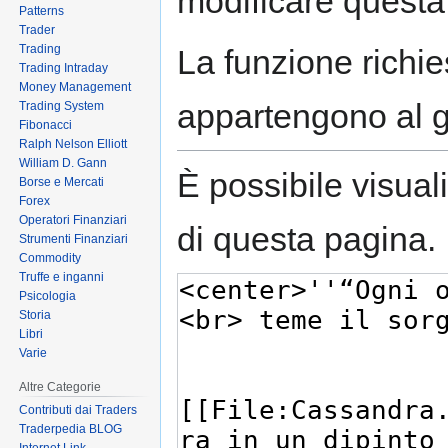
modificare questa
Patterns
Trader
Trading
La funzione richies
Trading Intraday
Money Management
appartengono al 
Trading System
Fibonacci
Ralph Nelson Elliott
William D. Gann
È possibile visual
Borse e Mercati
Forex
Operatori Finanziari
di questa pagina.
Strumenti Finanziari
Commodity
Truffe e inganni
Psicologia
Storia
Libri
Varie
Altre Categorie
Contributi dai Traders
Traderpedia BLOG