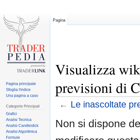
Pagina
Visualizza wiki
previsioni di 
Pagina principale
Sfoglia l'indice
Una pagina a caso
←
Le inascoltate pr
Categorie Principali
Grafici
Jump
Jump
Analisi Tecnica
Non si dispone de
to
to
Analisi Candlestick
Analisi Algoritmica
navigation
search
Formule