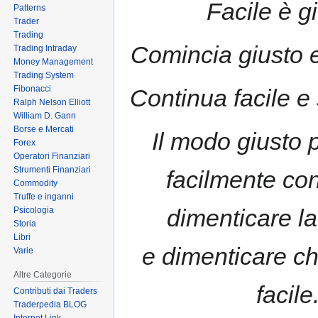
Facile è g
Patterns
to
to
Trader
navigation
search
Trading
Comincia giusto e
Trading Intraday
Money Management
Trading System
Fibonacci
Continua facile e 
Ralph Nelson Elliott
William D. Gann
Borse e Mercati
Il modo giusto 
Forex
Operatori Finanziari
Strumenti Finanziari
facilmente con
Commodity
Truffe e inganni
dimenticare la
Psicologia
Storia
Libri
e dimenticare c
Varie
Altre Categorie
facile
Contributi dai Traders
Traderpedia BLOG