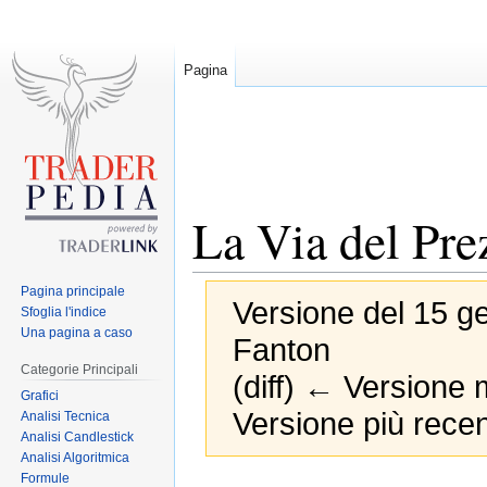
Pagina
La Via del Pre
Pagina principale
Versione del 15 g
Sfoglia l'indice
Una pagina a caso
Fanton
Categorie Principali
(diff) ← Versione m
Grafici
Versione più recen
Analisi Tecnica
Analisi Candlestick
Analisi Algoritmica
Formule
Jump
Jump