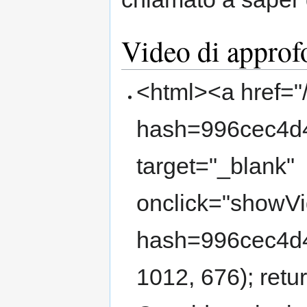
Video di appro
<html><a href="
hash=996cec4d
target="_blank"
onclick="showVi
hash=996cec4d
1012, 676); retu