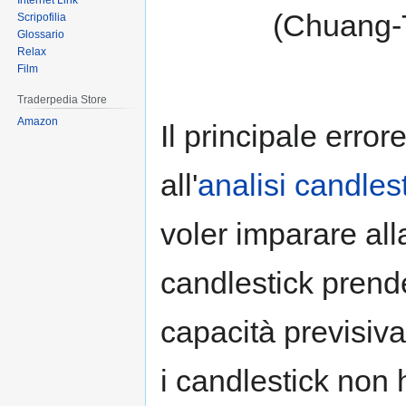
Internet Link
(Chuang-
Scripofilia
Glossario
Relax
Film
Traderpedia Store
Amazon
Il principale erro
all'
analisi candles
voler imparare all
candlestick prende
capacità previsiva
i candlestick non