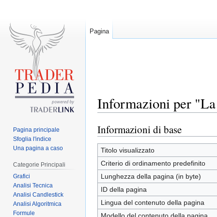
Pagina
Informazioni per "La
Informazioni di base
Jump
Jump
Pagina principale
to
to
Sfoglia l'indice
Una pagina a caso
navigation
search
Titolo visualizzato
Criterio di ordinamento predefinito
Categorie Principali
Lunghezza della pagina (in byte)
Grafici
Analisi Tecnica
ID della pagina
Analisi Candlestick
Lingua del contenuto della pagina
Analisi Algoritmica
Formule
Modello del contenuto della pagina