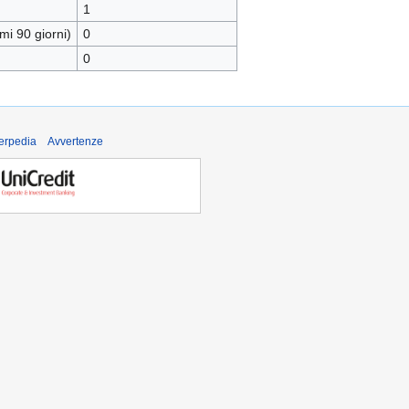
1
mi 90 giorni)
0
0
derpedia
Avvertenze