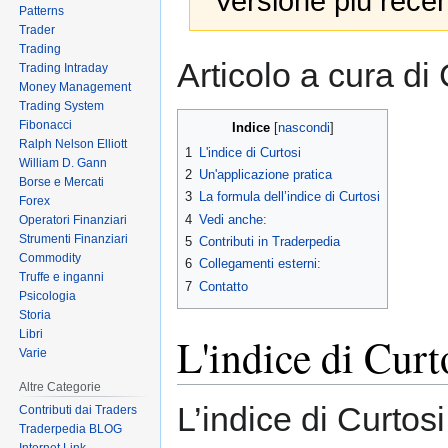
Versione più recen
Patterns
Trader
Trading
Jump
Jump
Articolo a cura di
Trading Intraday
to
to
Money Management
navigation
search
Trading System
Fibonacci
Indice
Ralph Nelson Elliott
1
L'indice di Curtosi
William D. Gann
2
Un'applicazione pratica
Borse e Mercati
3
La formula dell’indice di Curtosi
Forex
4
Vedi anche:
Operatori Finanziari
Strumenti Finanziari
5
Contributi in Traderpedia
Commodity
6
Collegamenti esterni:
Truffe e inganni
7
Contatto
Psicologia
Storia
Libri
L'indice di Curt
Varie
Altre Categorie
L’indice di Curtosi
Contributi dai Traders
Traderpedia BLOG