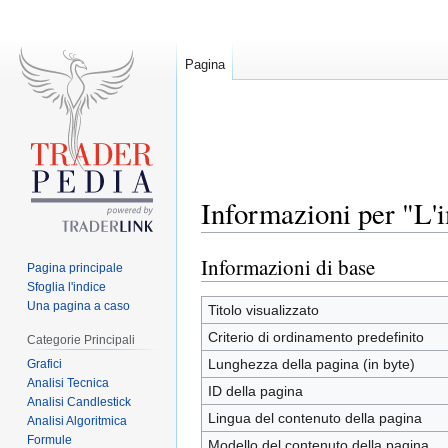
Pagina
Informazioni per "L'
Informazioni di base
Jump
Jump
Pagina principale
to
to
Sfoglia l'indice
Una pagina a caso
navigation
search
Titolo visualizzato
Criterio di ordinamento predefinito
Categorie Principali
Lunghezza della pagina (in byte)
Grafici
Analisi Tecnica
ID della pagina
Analisi Candlestick
Lingua del contenuto della pagina
Analisi Algoritmica
Formule
Modello del contenuto della pagina