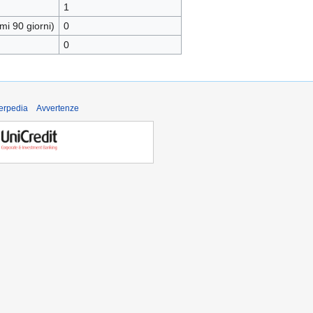
1
mi 90 giorni)
0
0
derpedia
Avvertenze