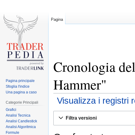
Pagina
Cronologia del
Hammer"
Pagina principale
Sfoglia l'indice
Una pagina a caso
Visualizza i registri 
Categorie Principali
Grafici
Jump
Jump
Analisi Tecnica
Filtra versioni
to
to
Analisi Candlestick
Analisi Algoritmica
navigation
search
Formule