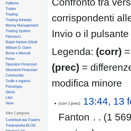
Confronto tra vers
Patterns
Trader
Trading
corrispondenti all
Trading Intraday
Money Management
Invio o il pulsante
Trading System
Fibonacci
Ralph Nelson Elliott
William D. Gann
Legenda:
(corr)
= 
Borse e Mercati
Forex
(prec)
= differenz
Operatori Finanziari
Strumenti Finanziari
Commodity
modifica minore
Truffe e inganni
Psicologia
Storia
Libri
13:44, 13 
corr
prec
Varie
Altre Categorie
Fanton
‎
1 569
Contributi dai Traders
Traderpedia BLOG