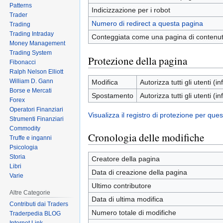
Patterns
Indicizzazione per i robot
Trader
Numero di redirect a questa pagina
Trading
Trading Intraday
Conteggiata come una pagina di contenu
Money Management
Trading System
Protezione della pagina
Fibonacci
Ralph Nelson Elliott
William D. Gann
Modifica
Autorizza tutti gli utenti (inf
Borse e Mercati
Spostamento
Autorizza tutti gli utenti (inf
Forex
Operatori Finanziari
Visualizza il registro di protezione per que
Strumenti Finanziari
Commodity
Cronologia delle modifiche
Truffe e inganni
Psicologia
Storia
Creatore della pagina
Libri
Data di creazione della pagina
Varie
Ultimo contributore
Altre Categorie
Data di ultima modifica
Contributi dai Traders
Numero totale di modifiche
Traderpedia BLOG