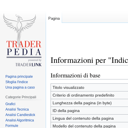
Pagina
Informazioni per "Indic
Informazioni di base
Jump
Jump
Pagina principale
to
to
Sfoglia l'indice
navigation
search
Titolo visualizzato
Una pagina a caso
Criterio di ordinamento predefinito
Categorie Principali
Lunghezza della pagina (in byte)
Grafici
Analisi Tecnica
ID della pagina
Analisi Candlestick
Lingua del contenuto della pagina
Analisi Algoritmica
Formule
Modello del contenuto della pagina