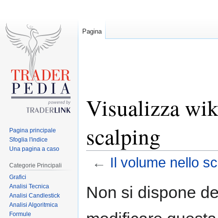
Pagina
Visualizza wik
scalping
Pagina principale
Sfoglia l'indice
Una pagina a caso
←
Il volume nello s
Categorie Principali
Grafici
Jump
Jump
Analisi Tecnica
Non si dispone de
to
to
Analisi Candlestick
Analisi Algoritmica
navigation
search
Formule