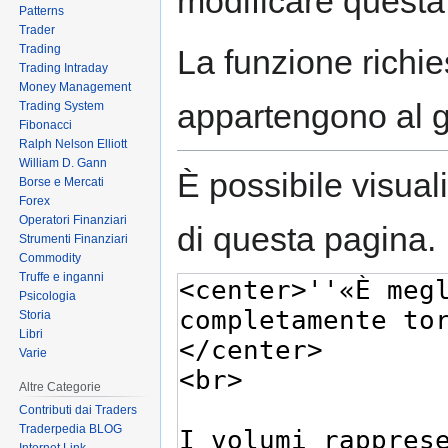
modificare questa
Patterns
Trader
Trading
La funzione richies
Trading Intraday
Money Management
appartengono al 
Trading System
Fibonacci
Ralph Nelson Elliott
William D. Gann
È possibile visual
Borse e Mercati
Forex
Operatori Finanziari
di questa pagina.
Strumenti Finanziari
Commodity
Truffe e inganni
Psicologia
Storia
Libri
Varie
Altre Categorie
Contributi dai Traders
Traderpedia BLOG