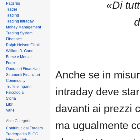
«Di tut
Patterns
to
to
Trader
navigation
search
Trading
d
Trading Intraday
Money Management
Trading System
Fibonacci
Ralph Nelson Elliott
William D. Gann
Borse e Mercati
Forex
Operatori Finanziari
Anche se in misura 
Strumenti Finanziari
Commodity
Truffe e inganni
intraday deve star
Psicologia
Storia
Libri
davanti ai prezzi
Varie
Altre Categorie
ma ugualmente co
Contributi dai Traders
Traderpedia BLOG