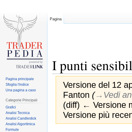
Pagina
I punti sensibi
Pagina principale
Versione del 12 ap
Sfoglia l'indice
Una pagina a caso
Fanton
(
→‎Vedi an
Categorie Principali
(diff) ← Versione m
Grafici
Versione più recen
Analisi Tecnica
Analisi Candlestick
Analisi Algoritmica
Formule
Jump
Jump