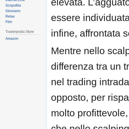
elevata. L’agguat
Internet Link
Scripofilia
Glossario
essere individuata
Relax
Film
infine, affrontata 
Traderpedia Store
Amazon
Mentre nello scalp
differenza tra un 
nel trading intrad
opposto, per rispa
molto profittevole,
che nello scalping