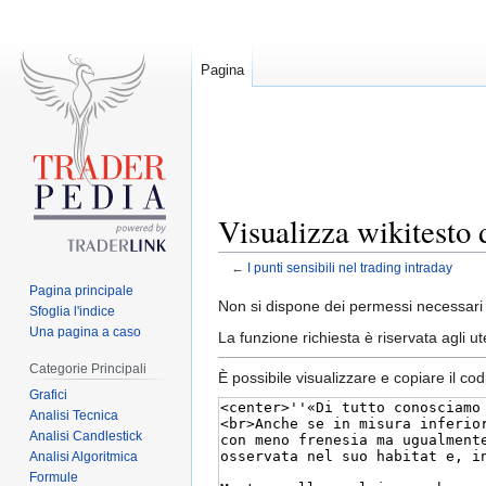
Pagina
Visualizza wikitesto d
←
I punti sensibili nel trading intraday
Pagina principale
Jump
Jump
Non si dispone dei permessi necessari 
Sfoglia l'indice
to
to
Una pagina a caso
La funzione richiesta è riservata agli 
navigation
search
Categorie Principali
È possibile visualizzare e copiare il co
Grafici
Analisi Tecnica
Analisi Candlestick
Analisi Algoritmica
Formule