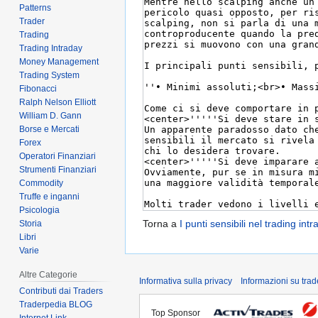
Patterns
Trader
Trading
Trading Intraday
Money Management
Trading System
Fibonacci
Ralph Nelson Elliott
William D. Gann
Borse e Mercati
Forex
Operatori Finanziari
Strumenti Finanziari
Commodity
Truffe e inganni
Psicologia
Torna a
I punti sensibili nel trading int
Storia
Libri
Varie
Altre Categorie
Informativa sulla privacy
Informazioni su tra
Contributi dai Traders
Traderpedia BLOG
Top Sponsor