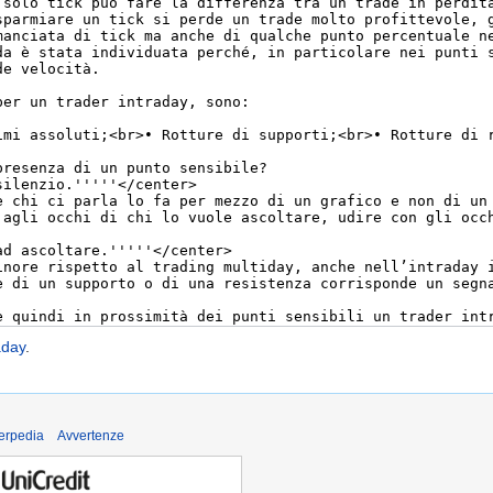
raday
.
derpedia
Avvertenze