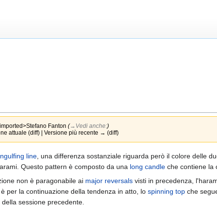
imported>Stefano Fanton
(
→‎Vedi anche:
)
e attuale (diff) | Versione più recente → (diff)
ngulfing line
, una differenza sostanziale riguarda però il colore delle
'harami. Questo pattern è composto da una
long candle
che contiene la
zione non è paragonabile ai
major reversals
visti in precedenza, l'har
è per la continuazione della tendenza in atto, lo
spinning top
che segue 
 della sessione precedente.