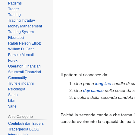
Patterns
Trader
Trading
Trading Intraday
Money Management
Trading System
Fibonacci
Ralph Nelson Elliott
William D. Gann
Borse e Mercati
Forex
Operatori Finanziari
Strumenti Finanziari
Il pattern si riconosce da:
Commodity
Una prima
long line
candle di co
Truffe e inganni
Psicologia
Una
doji candle
nella seconda s
Storia
Il colore della seconda candela 
Libri
Varie
Poichè la seconda candela che forma l'h
Altre Categorie
considerevolmente la capacità del patt
Contributi dai Traders
Traderpedia BLOG