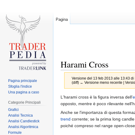
Pagina
Harami Cross
Versione del 13 feb 2013 alle 13:43 di
Pagina principale
(diff) ← Versione meno recente | Version
Sfoglia l'indice
Una pagina a caso
Jump
Jump
L'harami cross è la figura inversa dell'
e
Categorie Principali
to
to
opposto, mentre è poco rilevante nell
Grafici
navigation
search
Anche se l'importanza di questa forma
Analisi Tecnica
trend
corrente; se la prima long candle 
Analisi Candlestick
poiché compreso nel range open-close
Analisi Algoritmica
Formule