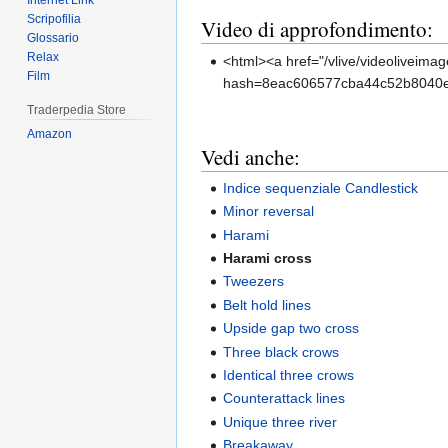
Internet Link
Scripofilia
Video di approfondimento:
Glossario
Relax
<html><a href="/vlive/videoliveim
Film
hash=8eac606577cba44c52b8040eb0bf
Traderpedia Store
Amazon
Vedi anche:
Indice sequenziale Candlestick
Minor reversal
Harami
Harami cross
Tweezers
Belt hold lines
Upside gap two cross
Three black crows
Identical three crows
Counterattack lines
Unique three river
Breakaway