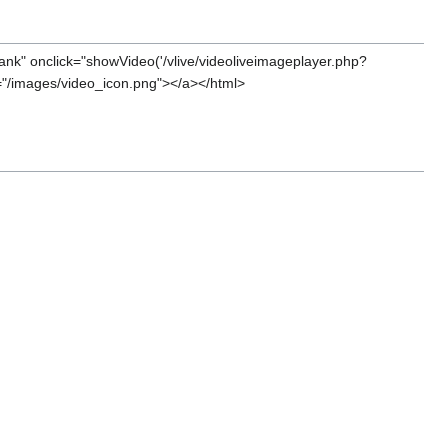
k" onclick="showVideo('/vlive/videoliveimageplayer.php?
="/images/video_icon.png"></a></html>