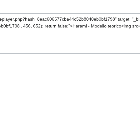
ageplayer.php?hash=8eac606577cba44c52b8040eb0bf1798" target="_blan
1798', 456, 652); return false;">Harami - Modello teorico<img src