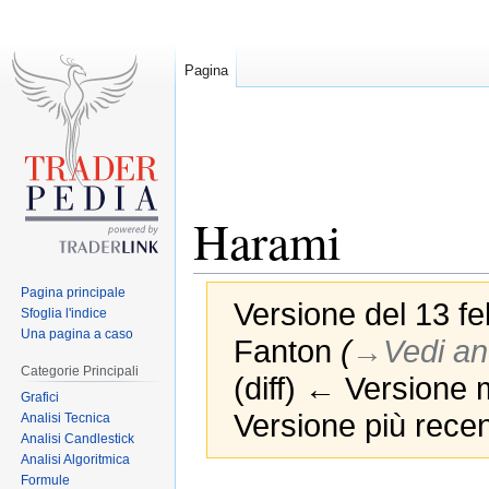
Pagina
Harami
Pagina principale
Versione del 13 fe
Sfoglia l'indice
Una pagina a caso
Fanton
(
→‎Vedi an
Categorie Principali
(diff) ← Versione m
Grafici
Versione più recen
Analisi Tecnica
Analisi Candlestick
Analisi Algoritmica
Formule
Jump
Jump