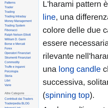
L'harami pattern è 
Patterns
to
to
Trader
navigation
search
Trading
line
, una differenz
Trading Intraday
Money Management
Trading System
colore delle due c
Fibonacci
Ralph Nelson Elliott
William D. Gann
essere necessari
Borse e Mercati
Forex
Operatori Finanziari
rilevante nell'ha
Strumenti Finanziari
Commodity
una
long candle
c
Truffe e inganni
Psicologia
Storia
successiva, solit
Libri
Varie
(
spinning top
).
Altre Categorie
Contributi dai Traders
Traderpedia BLOG