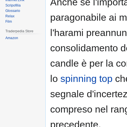
Anche se l'import
Internet Link
Scripofilia
Glossario
paragonabile ai ma
Relax
Film
l'harami preannun
Traderpedia Store
Amazon
consolidamento d
candle è per la co
lo
spinning top
che
segnale d'incertez
compreso nel ran
precedente.