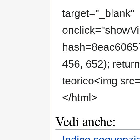
target="_blank"
onclick="showVi
hash=8eac6065
456, 652); retur
teorico<img src
</html>
Vedi anche:
Indice sequenzi