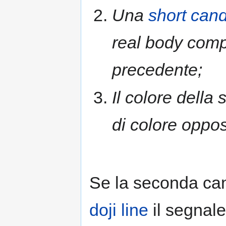
Una
short cand
real body comp
precedente;
Il colore dell
di colore oppos
Se la seconda can
doji line
il segnal