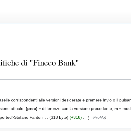
ifiche di "Fineco Bank"
aselle corrispondenti alle versioni desiderate e premere Invio o il pulsa
sione attuale,
(prec)
= differenze con la versione precedente,
m
= modi
ported>Stefano Fanton
‎
318 byte
+318
‎
→‎Profilo