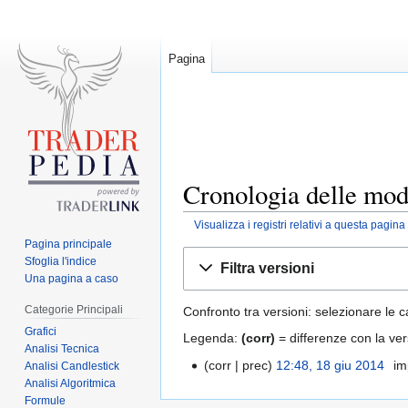
Pagina
Cronologia delle mod
Visualizza i registri relativi a questa pagina
Pagina principale
Jump
Jump
Sfoglia l'indice
Filtra versioni
to
to
Una pagina a caso
navigation
search
Categorie Principali
Confronto tra versioni: selezionare le c
Grafici
Legenda:
(corr)
= differenze con la ver
Analisi Tecnica
corr
prec
12:48, 18 giu 2014
‎
im
Analisi Candlestick
Analisi Algoritmica
Formule