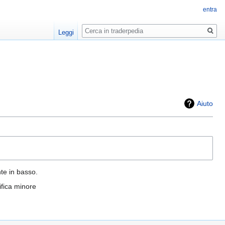
entra
Ricerca
Leggi
Aiuto
nte in basso.
fica minore