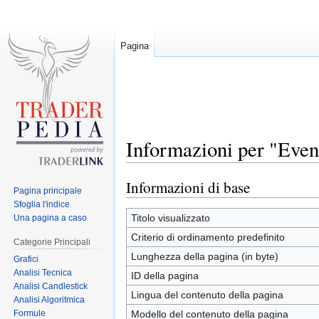
Pagina
Informazioni per "Even
Informazioni di base
Jump
Jump
Pagina principale
to
to
Sfoglia l'indice
navigation
search
Titolo visualizzato
Una pagina a caso
Criterio di ordinamento predefinito
Categorie Principali
Lunghezza della pagina (in byte)
Grafici
Analisi Tecnica
ID della pagina
Analisi Candlestick
Lingua del contenuto della pagina
Analisi Algoritmica
Formule
Modello del contenuto della pagina