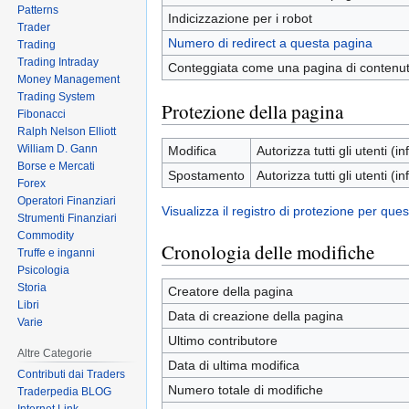
Patterns
Indicizzazione per i robot
Trader
Numero di redirect a questa pagina
Trading
Trading Intraday
Conteggiata come una pagina di contenu
Money Management
Trading System
Protezione della pagina
Fibonacci
Ralph Nelson Elliott
William D. Gann
Modifica
Autorizza tutti gli utenti (inf
Borse e Mercati
Spostamento
Autorizza tutti gli utenti (inf
Forex
Operatori Finanziari
Visualizza il registro di protezione per que
Strumenti Finanziari
Commodity
Cronologia delle modifiche
Truffe e inganni
Psicologia
Storia
Creatore della pagina
Libri
Data di creazione della pagina
Varie
Ultimo contributore
Altre Categorie
Data di ultima modifica
Contributi dai Traders
Numero totale di modifiche
Traderpedia BLOG