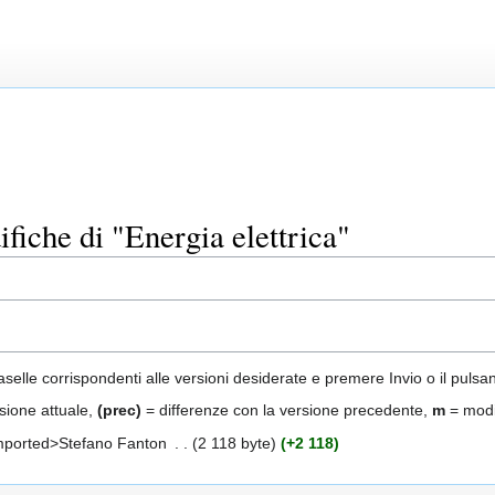
fiche di "Energia elettrica"
aselle corrispondenti alle versioni desiderate e premere Invio o il pulsa
sione attuale,
(prec)
= differenze con la versione precedente,
m
= modi
mported>Stefano Fanton
‎
2 118 byte
+2 118