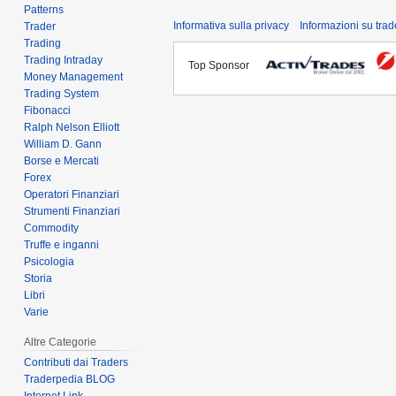
Patterns
Informativa sulla privacy
Informazioni su tra
Trader
Trading
Trading Intraday
Top Sponsor
Money Management
Trading System
Fibonacci
Ralph Nelson Elliott
William D. Gann
Borse e Mercati
Forex
Operatori Finanziari
Strumenti Finanziari
Commodity
Truffe e inganni
Psicologia
Storia
Libri
Varie
Altre Categorie
Contributi dai Traders
Traderpedia BLOG