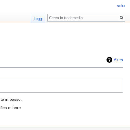
entra
Ricerca
Leggi
Aiuto
nte in basso.
fica minore