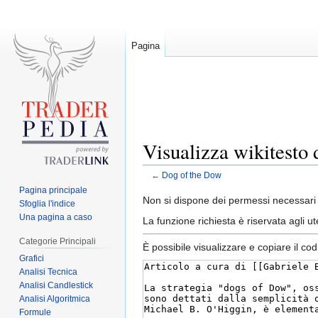
Pagina
Visualizza wikitesto
←
Dog of the Dow
Pagina principale
Jump
Jump
Non si dispone dei permessi necessari 
Sfoglia l'indice
to
to
Una pagina a caso
La funzione richiesta è riservata agli 
navigation
search
Categorie Principali
È possibile visualizzare e copiare il co
Grafici
Analisi Tecnica
Analisi Candlestick
Analisi Algoritmica
Formule