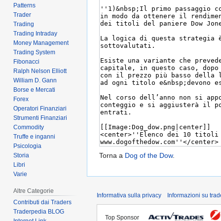
Patterns
Trader
Trading
Trading Intraday
Money Management
Trading System
Fibonacci
Ralph Nelson Elliott
William D. Gann
Borse e Mercati
Forex
Operatori Finanziari
Strumenti Finanziari
Commodity
Truffe e inganni
Psicologia
Torna a
Dog of the Dow
.
Storia
Libri
Varie
Altre Categorie
Informativa sulla privacy
Informazioni su tra
Contributi dai Traders
Traderpedia BLOG
Top Sponsor