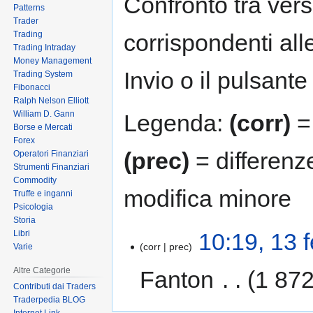
Confronto tra vers
Patterns
Trader
Trading
corrispondenti all
Trading Intraday
Money Management
Invio o il pulsante
Trading System
Fibonacci
Ralph Nelson Elliott
William D. Gann
Legenda:
(corr)
= 
Borse e Mercati
Forex
(prec)
= differenz
Operatori Finanziari
Strumenti Finanziari
Commodity
modifica minore
Truffe e inganni
Psicologia
Storia
Libri
10:19, 13 
corr
prec
Varie
Altre Categorie
Fanton
‎
1 872
Contributi dai Traders
Traderpedia BLOG