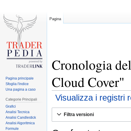
Pagina
Cronologia del
Cloud Cover"
Pagina principale
Sfoglia l'indice
Una pagina a caso
Visualizza i registri 
Categorie Principali
Grafici
Jump
Jump
Analisi Tecnica
Filtra versioni
to
to
Analisi Candlestick
Analisi Algoritmica
navigation
search
Formule