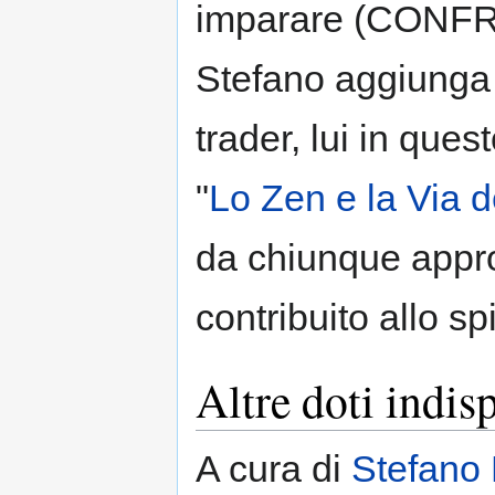
imparare (CONFRO
Stefano aggiunga a
trader, lui in ques
"
Lo Zen e la Via d
da chiunque appro
contribuito allo sp
Altre doti indis
A cura di
Stefano