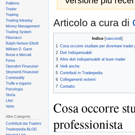
Versione più recen
Patterns
Trader
Trading
Jump
Jump
Articolo a cura di
Trading Intraday
to
to
Money Management
navigation
search
Trading System
Fibonacci
Indice
Ralph Nelson Elliott
1
Cosa occorre studiare per diventare trader 
William D. Gann
2
Doti Indispensabili
Borse e Mercati
3
Altre doti indispensabili al buon trader
Forex
4
Vedi anche:
Operatori Finanziari
Strumenti Finanziari
5
Contributi in Traderpedia
Commodity
6
Collegamenti esterni:
Truffe e inganni
7
Contatto
Psicologia
Storia
Libri
Cosa occorre stu
Varie
Altre Categorie
professionista
Contributi dai Traders
Traderpedia BLOG