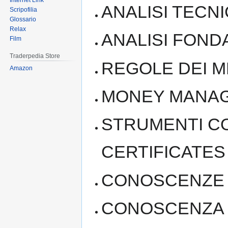
Internet Link
ANALISI TECN
Scripofilia
Glossario
Relax
ANALISI FON
Film
Traderpedia Store
REGOLE DEI M
Amazon
MONEY MANA
STRUMENTI CO
CERTIFICATES e
CONOSCENZE 
CONOSCENZA DI 