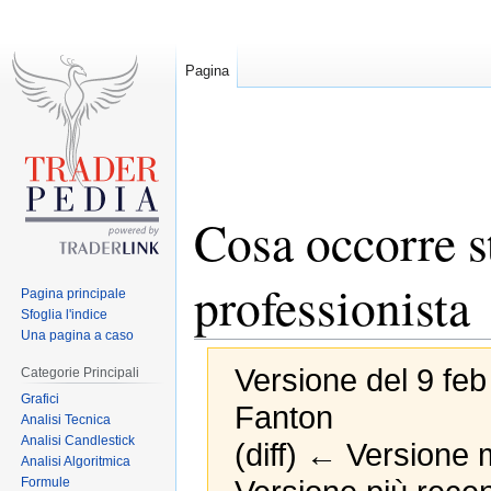
Pagina
Cosa occorre s
professionista
Pagina principale
Sfoglia l'indice
Una pagina a caso
Versione del 9 feb
Categorie Principali
Grafici
Fanton
Analisi Tecnica
Analisi Candlestick
(diff) ← Versione m
Analisi Algoritmica
Formule