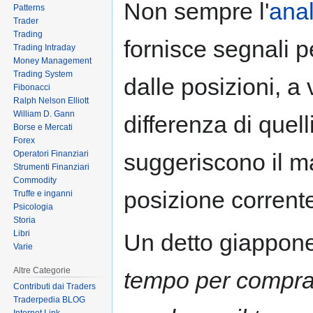
Non sempre l'
anal
Patterns
to
to
Trader
navigation
search
Trading
fornisce segnali p
Trading Intraday
Money Management
Trading System
dalle posizioni, a 
Fibonacci
Ralph Nelson Elliott
William D. Gann
differenza di quelli
Borse e Mercati
Forex
Operatori Finanziari
suggeriscono il m
Strumenti Finanziari
Commodity
posizione corrent
Truffe e inganni
Psicologia
Storia
Libri
Un detto giappon
Varie
Altre Categorie
tempo per comprar
Contributi dai Traders
Traderpedia BLOG