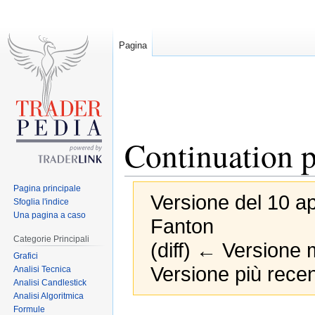
Pagina
Continuation p
Pagina principale
Versione del 10 ap
Sfoglia l'indice
Una pagina a caso
Fanton
Categorie Principali
(diff) ← Versione m
Grafici
Versione più recen
Analisi Tecnica
Analisi Candlestick
Analisi Algoritmica
Formule
Jump
Jump