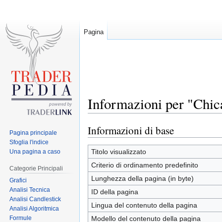
Pagina
Informazioni per "Chi
Informazioni di base
Jump
Jump
Pagina principale
to
to
Sfoglia l'indice
navigation
search
Titolo visualizzato
Una pagina a caso
Criterio di ordinamento predefinito
Categorie Principali
Lunghezza della pagina (in byte)
Grafici
Analisi Tecnica
ID della pagina
Analisi Candlestick
Lingua del contenuto della pagina
Analisi Algoritmica
Formule
Modello del contenuto della pagina