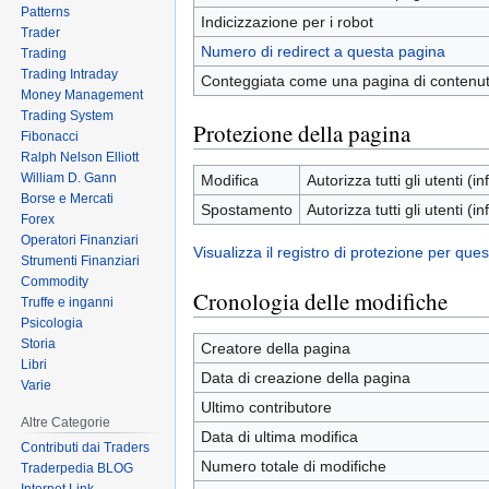
Patterns
Indicizzazione per i robot
Trader
Numero di redirect a questa pagina
Trading
Trading Intraday
Conteggiata come una pagina di contenu
Money Management
Trading System
Protezione della pagina
Fibonacci
Ralph Nelson Elliott
William D. Gann
Modifica
Autorizza tutti gli utenti (inf
Borse e Mercati
Spostamento
Autorizza tutti gli utenti (inf
Forex
Operatori Finanziari
Visualizza il registro di protezione per que
Strumenti Finanziari
Commodity
Cronologia delle modifiche
Truffe e inganni
Psicologia
Storia
Creatore della pagina
Libri
Data di creazione della pagina
Varie
Ultimo contributore
Altre Categorie
Data di ultima modifica
Contributi dai Traders
Numero totale di modifiche
Traderpedia BLOG