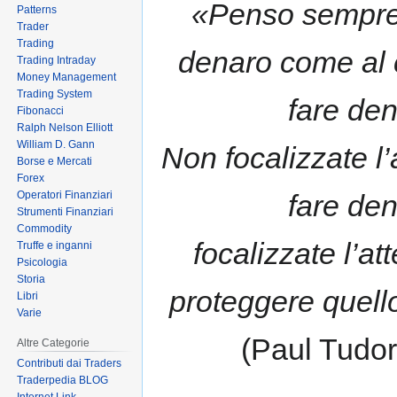
«Penso sempre
Patterns
to
to
Trader
navigation
search
Trading
denaro come al c
Trading Intraday
Money Management
Trading System
fare den
Fibonacci
Ralph Nelson Elliott
William D. Gann
Non focalizzate l’
Borse e Mercati
Forex
Operatori Finanziari
fare den
Strumenti Finanziari
Commodity
focalizzate l’at
Truffe e inganni
Psicologia
Storia
proteggere quell
Libri
Varie
(Paul Tudor
Altre Categorie
Contributi dai Traders
Traderpedia BLOG