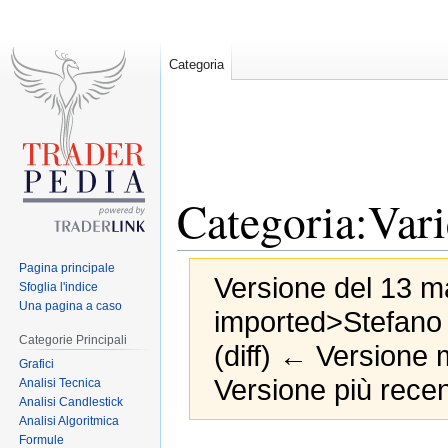
Categoria
Categoria:Vari
Pagina principale
Versione del 13 ma
Sfoglia l'indice
Una pagina a caso
imported>Stefano
Categorie Principali
(diff) ← Versione m
Grafici
Versione più recen
Analisi Tecnica
Analisi Candlestick
Analisi Algoritmica
Formule
Jump
Jump