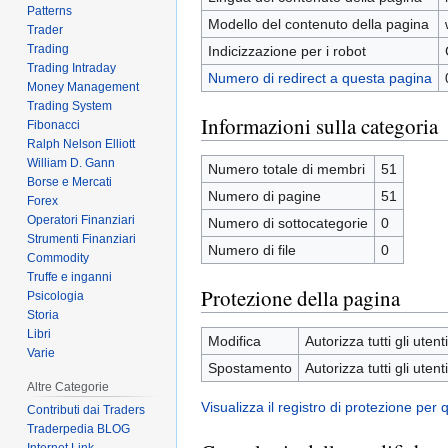
Patterns
Modello del contenuto della pagina
Trader
Trading
Indicizzazione per i robot
Trading Intraday
Numero di redirect a questa pagina
Money Management
Trading System
Informazioni sulla categoria
Fibonacci
Ralph Nelson Elliott
William D. Gann
Numero totale di membri
51
Borse e Mercati
Numero di pagine
51
Forex
Operatori Finanziari
Numero di sottocategorie
0
Strumenti Finanziari
Numero di file
0
Commodity
Truffe e inganni
Protezione della pagina
Psicologia
Storia
Libri
Modifica
Autorizza tutti gli utenti
Varie
Spostamento
Autorizza tutti gli utenti
Altre Categorie
Visualizza il registro di protezione per
Contributi dai Traders
Traderpedia BLOG