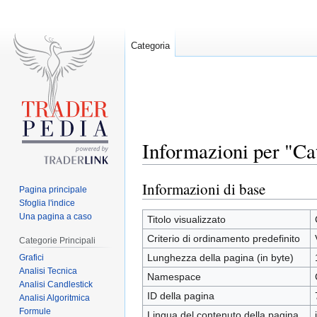
Categoria
Informazioni per "Ca
Informazioni di base
Jump
Jump
Pagina principale
to
to
Sfoglia l'indice
Una pagina a caso
navigation
search
Titolo visualizzato
Criterio di ordinamento predefinito
Categorie Principali
Lunghezza della pagina (in byte)
Grafici
Analisi Tecnica
Namespace
Analisi Candlestick
ID della pagina
Analisi Algoritmica
Formule
Lingua del contenuto della pagina