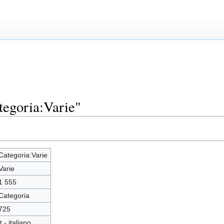
tegoria:Varie"
Categoria:Varie
Varie
1 555
Categoria
725
it - italiano