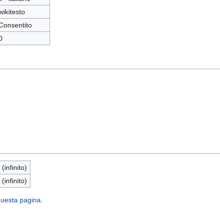
wikitesto
Consentito
0
 (infinito)
 (infinito)
 questa pagina.