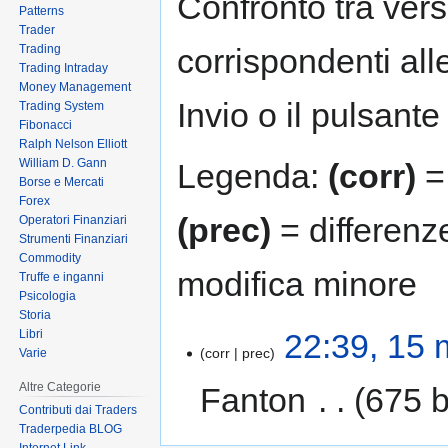
Confronto tra vers
Patterns
Trader
Trading
corrispondenti all
Trading Intraday
Money Management
Invio o il pulsante
Trading System
Fibonacci
Ralph Nelson Elliott
William D. Gann
Legenda:
(corr)
= 
Borse e Mercati
Forex
(prec)
= differenz
Operatori Finanziari
Strumenti Finanziari
Commodity
modifica minore
Truffe e inganni
Psicologia
Storia
Libri
22:39, 15 
corr
prec
Varie
Altre Categorie
Fanton
‎
675 b
Contributi dai Traders
Traderpedia BLOG