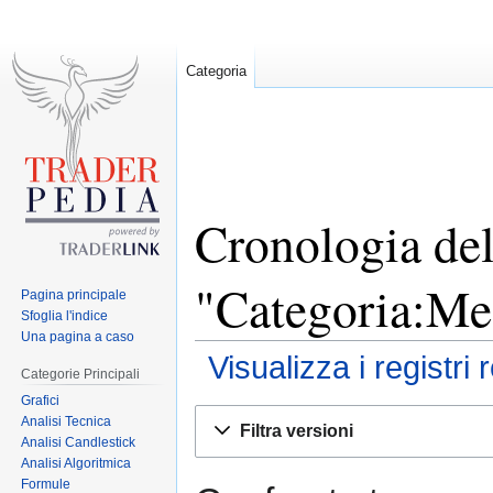
Categoria
Cronologia del
"Categoria:Me
Pagina principale
Sfoglia l'indice
Una pagina a caso
Visualizza i registri 
Categorie Principali
Grafici
Jump
Jump
Analisi Tecnica
Filtra versioni
to
to
Analisi Candlestick
Analisi Algoritmica
navigation
search
Formule