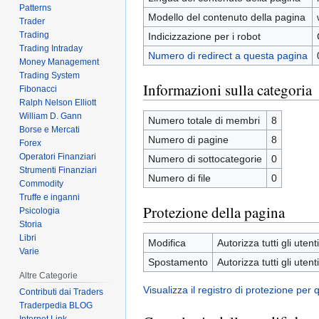
Patterns
Modello del contenuto della pagina
Trader
Trading
Indicizzazione per i robot
Trading Intraday
Numero di redirect a questa pagina
Money Management
Trading System
Informazioni sulla categoria
Fibonacci
Ralph Nelson Elliott
William D. Gann
Numero totale di membri
8
Borse e Mercati
Numero di pagine
8
Forex
Operatori Finanziari
Numero di sottocategorie
0
Strumenti Finanziari
Numero di file
0
Commodity
Truffe e inganni
Protezione della pagina
Psicologia
Storia
Libri
Modifica
Autorizza tutti gli utenti
Varie
Spostamento
Autorizza tutti gli utenti
Altre Categorie
Visualizza il registro di protezione per
Contributi dai Traders
Traderpedia BLOG