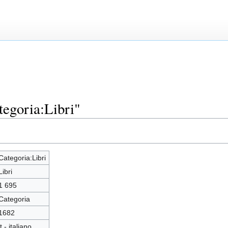
tegoria:Libri"
Categoria:Libri
Libri
1 695
Categoria
1682
it - italiano