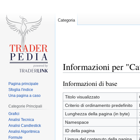
Categoria
Informazioni per "Ca
Informazioni di base
Jump
Jump
Pagina principale
to
to
Sfoglia l'indice
Una pagina a caso
navigation
search
Titolo visualizzato
Criterio di ordinamento predefinito
Categorie Principali
Lunghezza della pagina (in byte)
Grafici
Analisi Tecnica
Namespace
Analisi Candlestick
ID della pagina
Analisi Algoritmica
Formule
Lingua del contenuto della pagina