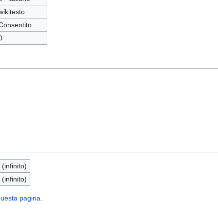
wikitesto
Consentito
0
 (infinito)
 (infinito)
 questa pagina.