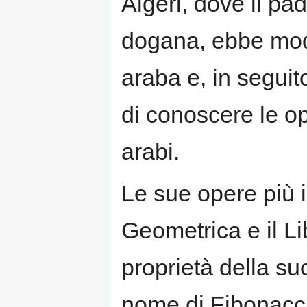
Algeri, dove il pa
dogana, ebbe mod
araba e, in seguit
di conoscere le o
arabi.
Le sue opere più i
Geometrica e il Li
proprietà della su
nome di Fibonacci