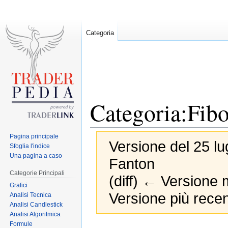
Categoria
Categoria:Fib
Pagina principale
Versione del 25 lu
Sfoglia l'indice
Una pagina a caso
Fanton
Categorie Principali
(diff) ← Versione m
Grafici
Versione più recen
Analisi Tecnica
Analisi Candlestick
Analisi Algoritmica
Formule
Jump
Jump