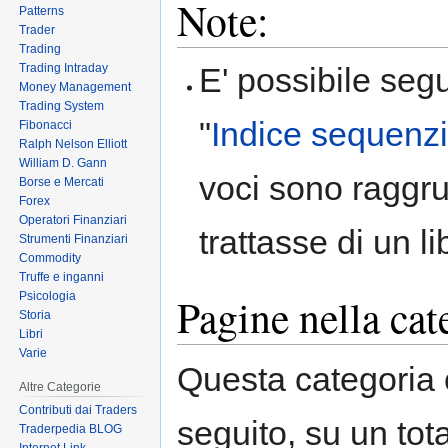
Note:
Patterns
to
to
Trader
navigation
search
Trading
Trading Intraday
E' possibile segu
Money Management
Trading System
"
Indice sequenz
Fibonacci
Ralph Nelson Elliott
William D. Gann
voci sono raggru
Borse e Mercati
Forex
Operatori Finanziari
trattasse di un li
Strumenti Finanziari
Commodity
Truffe e inganni
Psicologia
Pagine nella ca
Storia
Libri
Varie
Questa categoria c
Altre Categorie
Contributi dai Traders
seguito, su un tota
Traderpedia BLOG