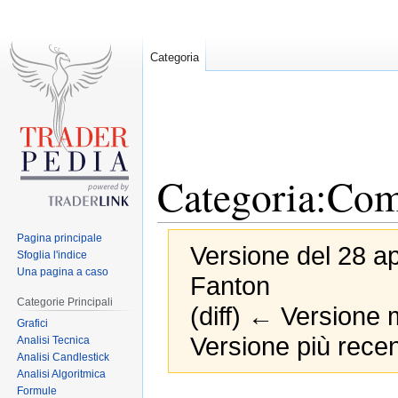
Categoria
Categoria:Com
Pagina principale
Versione del 28 ap
Sfoglia l'indice
Una pagina a caso
Fanton
Categorie Principali
(diff) ← Versione m
Grafici
Versione più recen
Analisi Tecnica
Analisi Candlestick
Analisi Algoritmica
Formule
Jump
Jump