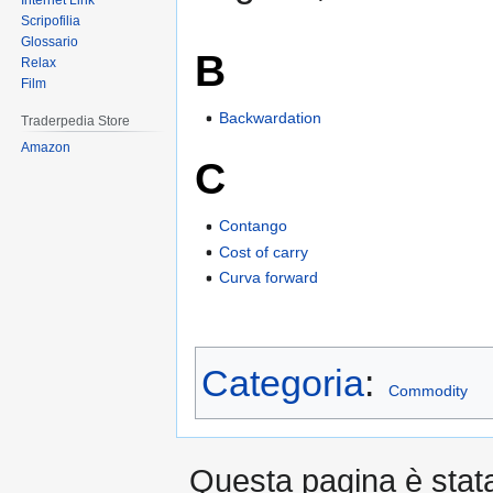
Internet Link
Scripofilia
Glossario
B
Relax
Film
Backwardation
Traderpedia Store
Amazon
C
Contango
Cost of carry
Curva forward
Categoria
:
Commodity
Questa pagina è stata 