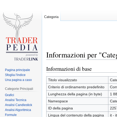
Categoria
Informazioni per "Cat
Informazioni di base
Jump
Jump
Pagina principale
to
to
Sfoglia l'indice
navigation
search
Titolo visualizzato
Cat
Una pagina a caso
Criterio di ordinamento predefinito
Com
Categorie Principali
Lunghezza della pagina (in byte)
1 8
Grafici
Analisi Tecnica
Namespace
Cat
Analisi Candlestick
ID della pagina
225
Analisi Algoritmica
Formule
Lingua del contenuto della pagina
it - 