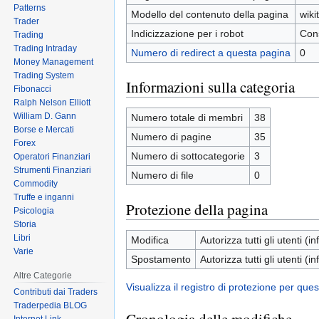
Patterns
Modello del contenuto della pagina
wiki
Trader
Indicizzazione per i robot
Cons
Trading
Trading Intraday
Numero di redirect a questa pagina
0
Money Management
Trading System
Informazioni sulla categoria
Fibonacci
Ralph Nelson Elliott
William D. Gann
Numero totale di membri
38
Borse e Mercati
Numero di pagine
35
Forex
Numero di sottocategorie
3
Operatori Finanziari
Strumenti Finanziari
Numero di file
0
Commodity
Truffe e inganni
Protezione della pagina
Psicologia
Storia
Libri
Modifica
Autorizza tutti gli utenti (inf
Varie
Spostamento
Autorizza tutti gli utenti (inf
Altre Categorie
Visualizza il registro di protezione per que
Contributi dai Traders
Traderpedia BLOG