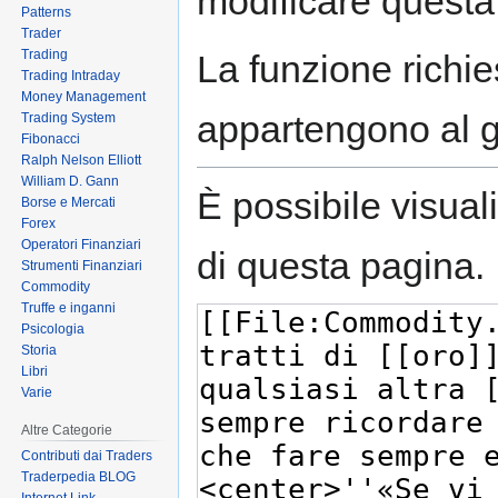
modificare questa
Patterns
Trader
Trading
La funzione richies
Trading Intraday
Money Management
appartengono al 
Trading System
Fibonacci
Ralph Nelson Elliott
William D. Gann
È possibile visual
Borse e Mercati
Forex
Operatori Finanziari
di questa pagina.
Strumenti Finanziari
Commodity
Truffe e inganni
Psicologia
Storia
Libri
Varie
Altre Categorie
Contributi dai Traders
Traderpedia BLOG