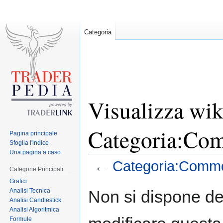
Categoria
Visualizza wik
Categoria:Co
Pagina principale
Sfoglia l'indice
Una pagina a caso
←
Categoria:Commo
Categorie Principali
Grafici
Jump
Jump
Analisi Tecnica
Non si dispone de
to
to
Analisi Candlestick
Analisi Algoritmica
navigation
search
Formule