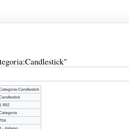
tegoria:Candlestick"
Categoria:Candlestick
Candlestick
1 892
Categoria
704
it - italiano