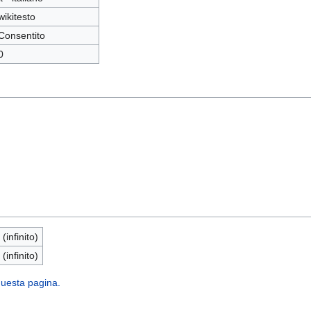
wikitesto
Consentito
0
 (infinito)
 (infinito)
 questa pagina.