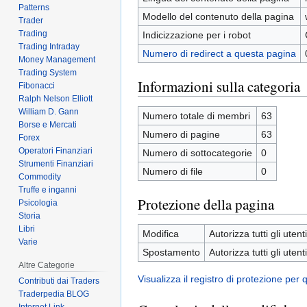
Patterns
Modello del contenuto della pagina
Trader
Trading
Indicizzazione per i robot
Trading Intraday
Numero di redirect a questa pagina
Money Management
Trading System
Informazioni sulla categoria
Fibonacci
Ralph Nelson Elliott
William D. Gann
Numero totale di membri
63
Borse e Mercati
Numero di pagine
63
Forex
Operatori Finanziari
Numero di sottocategorie
0
Strumenti Finanziari
Numero di file
0
Commodity
Truffe e inganni
Protezione della pagina
Psicologia
Storia
Libri
Modifica
Autorizza tutti gli utenti
Varie
Spostamento
Autorizza tutti gli utenti
Altre Categorie
Visualizza il registro di protezione per
Contributi dai Traders
Traderpedia BLOG