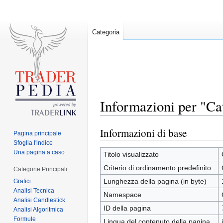
Categoria
Informazioni per "Ca
Informazioni di base
Jump
Jump
Pagina principale
to
to
Sfoglia l'indice
Una pagina a caso
navigation
search
Titolo visualizzato
Criterio di ordinamento predefinito
Categorie Principali
Lunghezza della pagina (in byte)
Grafici
Analisi Tecnica
Namespace
Analisi Candlestick
ID della pagina
Analisi Algoritmica
Formule
Lingua del contenuto della pagina