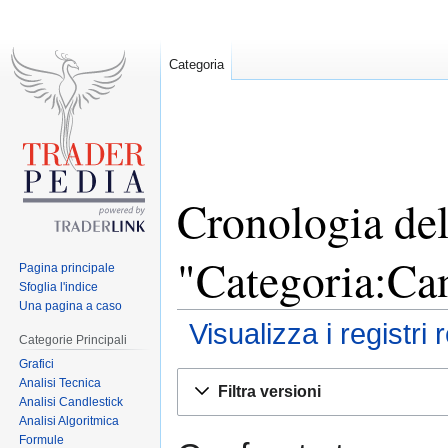
Categoria
Cronologia del
"Categoria:Can
Pagina principale
Sfoglia l'indice
Una pagina a caso
Visualizza i registri 
Categorie Principali
Grafici
Jump
Jump
Analisi Tecnica
Filtra versioni
to
to
Analisi Candlestick
Analisi Algoritmica
navigation
search
Formule