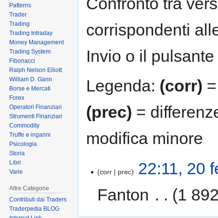
Confronto tra vers
Patterns
Trader
Trading
corrispondenti all
Trading Intraday
Money Management
Invio o il pulsante
Trading System
Fibonacci
Ralph Nelson Elliott
William D. Gann
Legenda:
(corr)
= 
Borse e Mercati
Forex
(prec)
= differenz
Operatori Finanziari
Strumenti Finanziari
Commodity
modifica minore
Truffe e inganni
Psicologia
Storia
Libri
22:11, 20 
corr
prec
Varie
Altre Categorie
Fanton
‎
1 892
Contributi dai Traders
Traderpedia BLOG