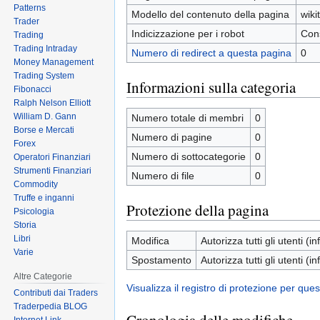
Patterns
Modello del contenuto della pagina
wiki
Trader
Indicizzazione per i robot
Cons
Trading
Trading Intraday
Numero di redirect a questa pagina
0
Money Management
Trading System
Informazioni sulla categoria
Fibonacci
Ralph Nelson Elliott
William D. Gann
Numero totale di membri
0
Borse e Mercati
Numero di pagine
0
Forex
Numero di sottocategorie
0
Operatori Finanziari
Strumenti Finanziari
Numero di file
0
Commodity
Truffe e inganni
Protezione della pagina
Psicologia
Storia
Libri
Modifica
Autorizza tutti gli utenti (inf
Varie
Spostamento
Autorizza tutti gli utenti (inf
Altre Categorie
Visualizza il registro di protezione per que
Contributi dai Traders
Traderpedia BLOG