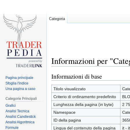
Categoria
Informazioni per "Cat
Informazioni di base
Jump
Jump
Pagina principale
to
to
Sfoglia l'indice
navigation
search
Titolo visualizzato
Cat
Una pagina a caso
Criterio di ordinamento predefinito
BL
Categorie Principali
Lunghezza della pagina (in byte)
2 7
Grafici
Analisi Tecnica
Namespace
Cat
Analisi Candlestick
ID della pagina
365
Analisi Algoritmica
Formule
Lingua del contenuto della pagina
it - 