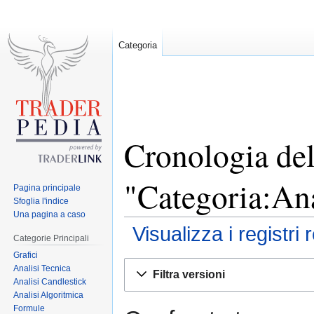
Categoria
Cronologia del
"Categoria:Ana
Pagina principale
Sfoglia l'indice
Una pagina a caso
Visualizza i registri 
Categorie Principali
Grafici
Jump
Jump
Analisi Tecnica
Filtra versioni
to
to
Analisi Candlestick
Analisi Algoritmica
navigation
search
Formule