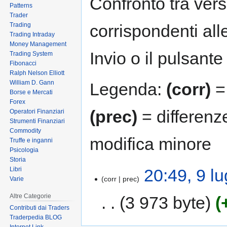
Confronto tra vers
Patterns
Trader
Trading
corrispondenti all
Trading Intraday
Money Management
Invio o il pulsante
Trading System
Fibonacci
Ralph Nelson Elliott
William D. Gann
Legenda:
(corr)
= 
Borse e Mercati
Forex
(prec)
= differenz
Operatori Finanziari
Strumenti Finanziari
Commodity
modifica minore
Truffe e inganni
Psicologia
Storia
Libri
20:49, 9 l
corr
prec
Varie
Altre Categorie
3 973 byte
Contributi dai Traders
Traderpedia BLOG